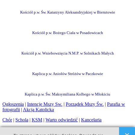
Kościół p.w. Św. Katarzyny Aleksandryjskiej w Bierutowie
Kościół p.w. Bożego Ciała w Posadowicach
Kościół p.w. Wniebowzięcia N.M.P. w Solnikach Małych
Kaplica p.w. Aniołów Stróżów w Paczkowie
Kaplica p.w. Św. Maksymiliana Kolbego w Młokiciu
Ogłoszenia
|
Intencje Mszy Sw.
|
Porządek Mszy Św.
|
Parafia w
fotografii
|
Akcja Katolicka
Chór
|
Schola
|
KSM
|
Warto odwiedzić
|
Kancelaria
Copyright © 2016. Parafia pod wezwaniem Św. Józefa Oblubieńca NMP w Bierutowie.