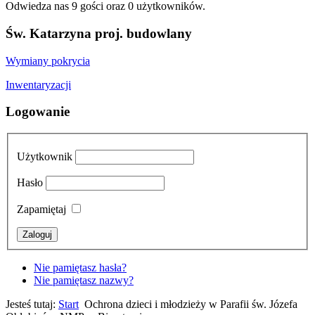
Odwiedza nas 9 gości oraz 0 użytkowników.
Św. Katarzyna proj. budowlany
Wymiany pokrycia
Inwentaryzacji
Logowanie
Użytkownik
Hasło
Zapamiętaj
Nie pamiętasz hasła?
Nie pamiętasz nazwy?
Jesteś tutaj:
Start
Ochrona dzieci i młodzieży w Parafii św. Józefa