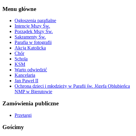
Menu główne
Ogłoszenia parafialne
Intencje Mszy Św.
Porządek Mszy Św.
Sakramenty Św.
Parafia w fotografii
Akcja Katolicka
Chór
Schola
KSM
Warto odwiedzić
Kancelaria
Jan Paweł II
Ochrona dzieci i młodzieży w Parafii św. Józefa Oblubieńca
NMP w Bierutowie
Zamówienia publiczne
Przetargi
Gościmy