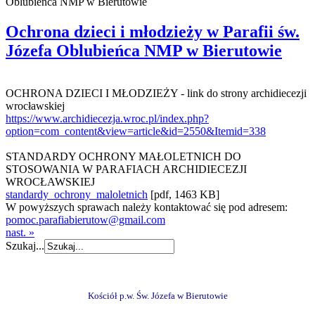
Oblubieńca NMP w Bierutowie
Ochrona dzieci i młodzieży w Parafii św.
Józefa Oblubieńca NMP w Bierutowie
OCHRONA DZIECI I MŁODZIEŻY - link do strony archidiecezji
wrocławskiej
https://www.archidiecezja.wroc.pl/index.php?
option=com_content&view=article&id=2550&Itemid=338
STANDARDY OCHRONY MAŁOLETNICH DO
STOSOWANIA W PARAFIACH ARCHIDIECEZJI
WROCŁAWSKIEJ
standardy_ochrony_maloletnich
[pdf, 1463 KB]
W powyższych sprawach należy kontaktować się pod adresem:
pomoc.parafiabierutow@gmail.com
nast. »
Szukaj...
Kościół p.w. Św. Józefa w Bierutowie