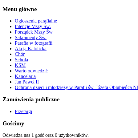
Menu główne
Ogłoszenia parafialne
Intencje Mszy Św.
Porządek Mszy Św.
Sakramenty Św.
Parafia w fotografii
Akcja Katolicka
Chór
Schola
KSM
Warto odwiedzić
Kancelaria
Jan Paweł II
Ochrona dzieci i młodzieży w Parafii św. Józefa Oblubieńca 
Zamówienia publiczne
Przetargi
Gościmy
Odwiedza nas 1 gość oraz 0 użytkowników.