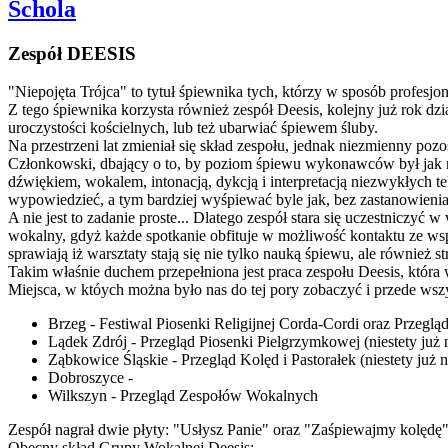
Schola
Zespół DEESIS
"Niepojęta Trójca" to tytuł śpiewnika tych, którzy w sposób profesjon
Z tego śpiewnika korzysta również zespół Deesis, kolejny już rok dz
uroczystości kościelnych, lub też ubarwiać śpiewem śluby.
Na przestrzeni lat zmieniał się skład zespołu, jednak niezmienny 
Członkowski, dbający o to, by poziom śpiewu wykonawców był jak n
dźwiękiem, wokalem, intonacją, dykcją i interpretacją niezwykłych t
wypowiedzieć, a tym bardziej wyśpiewać byle jak, bez zastanowienia
A nie jest to zadanie proste... Dlatego zespół stara się uczestniczy
wokalny, gdyż każde spotkanie obfituje w możliwość kontaktu ze w
sprawiają iż warsztaty stają się nie tylko nauką śpiewu, ale równie
Takim właśnie duchem przepełniona jest praca zespołu Deesis, która w
Miejsca, w któych można było nas do tej pory zobaczyć i przede wszy
Brzeg - Festiwal Piosenki Religijnej Corda-Cordi oraz Przeglą
Lądek Zdrój - Przegląd Piosenki Pielgrzymkowej (niestety już 
Ząbkowice Śląskie - Przegląd Kolęd i Pastorałek (niestety już 
Dobroszyce -
Wilkszyn - Przegląd Zespołów Wokalnych
Zespół nagrał dwie płyty: "Usłysz Panie" oraz "Zaśpiewajmy kolędę
Obecny skład Grupy Wokalnej Deesis: