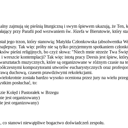
alny zajmują się pieśnią liturgiczną i swym śpiewem ukazują, że Ten, kt
iałający przy Parafii pod wezwaniem św. Józefa w Bierutowie, który s
pozostał jego trzon, który stanowią; Matylda Członkowska (absolwent
ajlepszy. Tak więc próby nie są tylko przyjemnym spotkaniem członk
eksów pieśni religijnych, bo czyż słowa: "Niech mnie strzeże Twa Świę
 i wreszcie kontemplacji? Tak więc istotą pracy Deesis jest śpiew, k
ć w warsztatach muzycznych, które są organizowane w różnym czasie na t
spółczesnymi kompozytorami utworów eucharystycznych oraz profesjon
ż strawą duchową, czasem prawdziwymi rekolekcjami.
ielokrotnie została bardzo wysoko oceniona przez jury na wielu przegl
stkim posłuchać, to:
dzie Kolęd i Pastorałek w Brzegu
nie jest organizowany)
nie jest organizowany)
", co stanowi niewątpliwe bogactwo doświadczeń zespołu.