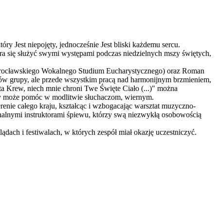
óry Jest niepojęty, jednocześnie Jest bliski każdemu sercu.
tara się służyć swymi występami podczas niedzielnych mszy świętych,
ka Wrocławskiego Wokalnego Studium Eucharystycznego) oraz Roman
ów grupy, ale przede wszystkim pracą nad harmonijnym brzmieniem,
ta Krew, niech mnie chroni Twe Święte Ciało (...)" można
tóry może pomóc w modlitwie słuchaczom, wiernym.
erenie całego kraju, kształcąc i wzbogacając warsztat muzyczno-
alnymi instruktorami śpiewu, którzy swą niezwykłą osobowością
ądach i festiwalach, w których zespół miał okazję uczestniczyć.